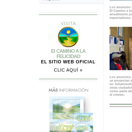
Los anuncios 
El Camino a la
anualmente po
espectadores.
VISITA
El CAMINO A LA
FELICIDAD
EL SITIO WEB OFICIAL
CLIC AQUÍ »
Los anuncios d
se proyectan e
en Johannesbu
otras ciudades
MÁS
INFORMACIÓN
como parte de
el crimen.