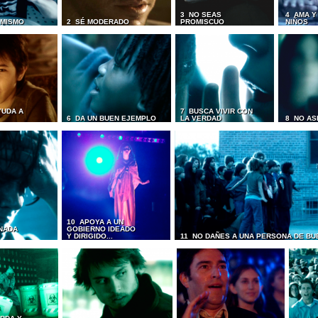
3 NO SEAS
4 AMA Y
I MISMO
2 SÉ MODERADO
PROMISCUO
NIÑOS
YUDA A
7 BUSCA VIVIR CON
6 DA UN BUEN EJEMPLO
LA VERDAD
8 NO AS
10 APOYA A UN
NADA
GOBIERNO IDEADO
Y DIRIGIDO...
11 NO DAÑES A UNA PERSONA DE BU