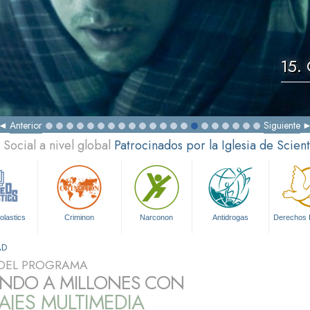
15.
Anterior
Siguiente
Social a nivel global
Patrocinados por la Iglesia de Scien
olastics
Criminon
Narconon
Antidrogas
Derechos
AD
DEL PROGRAMA
NDO A MILLONES CON
JES MULTIMEDIA