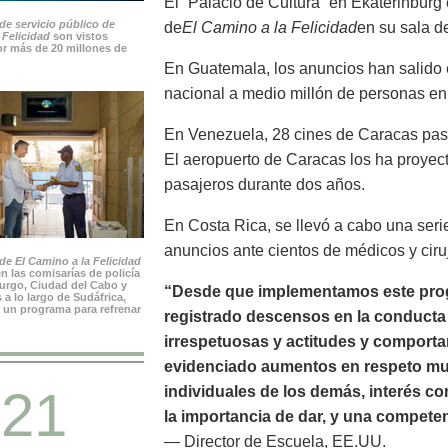
El “Palacio de Cultura” en Ekaterinburg
de servicio público de
de
El Camino a la Felicidad
en su sala de
 Felicidad
son vistos
r más de 20 millones de
En Guatemala, los anuncios han salido e
nacional a medio millón de personas en
En Venezuela, 28 cines de Caracas pas
El aeropuerto de Caracas los ha proyec
pasajeros durante dos años.
En Costa Rica, se llevó a cabo una seri
anuncios ante cientos de médicos y ciru
e El Camino a la Felicidad
n las comisarías de policía
rgo, Ciudad del Cabo y
“Desde que implementamos este prog
 a lo largo de Sudáfrica,
 un programa para refrenar
registrado descensos en la conducta n
irrespetuosas y actitudes y comport
evidenciado aumentos en respeto mutu
21
individuales de los demás, interés c
la importancia de dar, y una compete
— Director de Escuela, EE.UU.