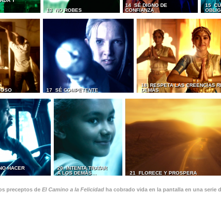
RDA Y
14 SÉ DIGNO DE
15 CU
13 NO ROBES
CONFIANZA
OBLI
18 RESPETA LAS CREENCIAS R
IOSO
17 SÉ COMPETENTE
DEMÁS
 NO HACER
20 INTENTA TRATAR
S…
A LOS DEMÁS…
21 FLORECE Y PROSPERA
os preceptos de
El Camino a la Felicidad
ha cobrado vida en la pantalla en una serie 