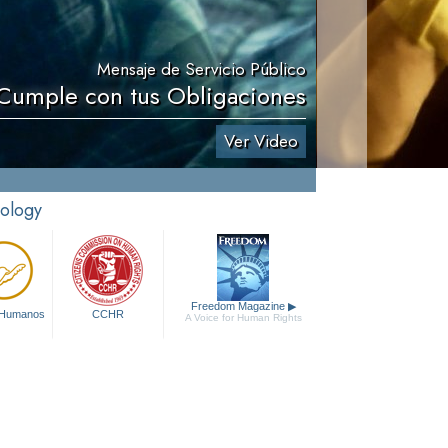
Mensaje de Servicio Público
 Cumple con tus Obligaciones
Ver Video
tology
Freedom Magazine
▶
 Humanos
CCHR
A Voice for Human Rights