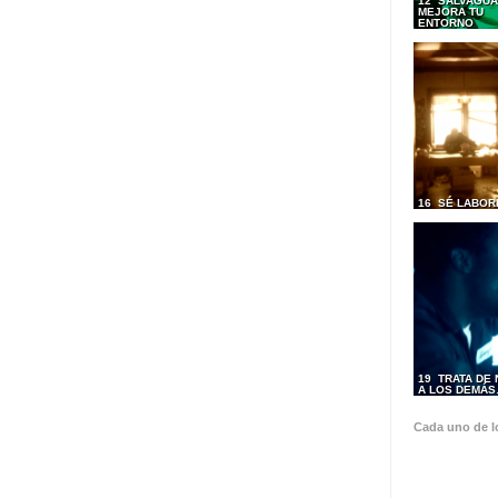
12 SALVAGUA
MEJORA TU
ENTORNO
16 SÉ LABOR
19 TRATA DE
A LOS DEMÁ
Cada uno de l