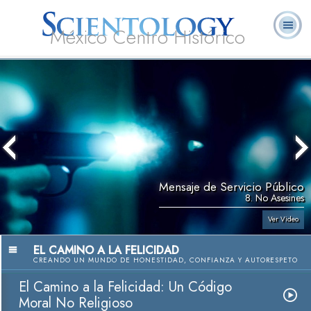
México Centro Histórico
Acerca de
L. Ronald
¿Qué es
Ministros
Preguntas
Libros
Nosotros
Hubbard
Scientology?
Voluntarios
Frecuentes
Mensaje de Servicio Público
8. No Asesines
Ver Video
EL CAMINO A LA FELICIDAD
CREANDO UN MUNDO DE HONESTIDAD, CONFIANZA Y AUTORESPETO
El Camino a la Felicidad: Un Código
Moral No Religioso