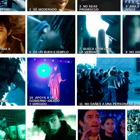
3 NO SEAS
4 AMA Y
I MISMO
2 SÉ MODERADO
PROMISCUO
NIÑOS
YUDA A
7 BUSCA VIVIR CON
6 DA UN BUEN EJEMPLO
LA VERDAD
8 NO AS
10 APOYA A UN
NADA
GOBIERNO IDEADO
Y DIRIGIDO...
11 NO DAÑES A UNA PERSONA DE BU