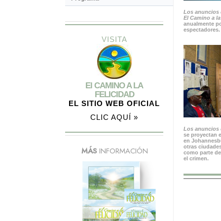
Los anuncios 
El Camino a la
anualmente po
espectadores.
VISITA
El CAMINO A LA
FELICIDAD
EL SITIO WEB OFICIAL
CLIC AQUÍ »
Los anuncios d
se proyectan e
en Johannesbu
otras ciudades
MÁS
INFORMACIÓN
como parte de
el crimen.