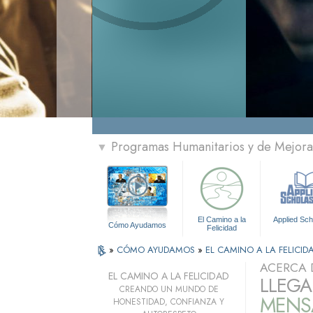
Programas Humanitarios y de Mejora 
▼
El Camino a la
Applied Sch
Cómo Ayudamos
Felicidad
»
CÓMO AYUDAMOS
»
EL CAMINO A LA FELICID
ACERCA 
EL CAMINO A LA FELICIDAD
LLEGA
CREANDO UN MUNDO DE
MENSA
HONESTIDAD, CONFIANZA Y