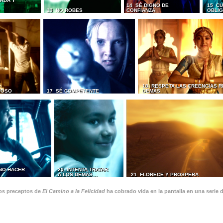
RDA Y
14 SÉ DIGNO DE
15 CU
13 NO ROBES
CONFIANZA
OBLI
18 RESPETA LAS CREENCIAS R
IOSO
17 SÉ COMPETENTE
DEMÁS
 NO HACER
20 INTENTA TRATAR
S…
A LOS DEMÁS…
21 FLORECE Y PROSPERA
os preceptos de
El Camino a la Felicidad
ha cobrado vida en la pantalla en una serie 