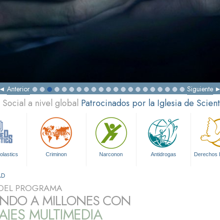
Anterior
Siguiente
Social a nivel global
Patrocinados por la Iglesia de Scien
olastics
Criminon
Narconon
Antidrogas
Derechos
AD
DEL PROGRAMA
NDO A MILLONES CON
JES MULTIMEDIA