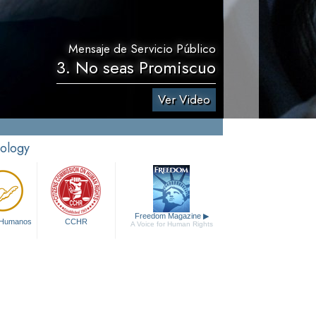
Mensaje de Servicio Público
3. No seas Promiscuo
Ver Video
tology
Freedom Magazine
▶
 Humanos
CCHR
A Voice for Human Rights