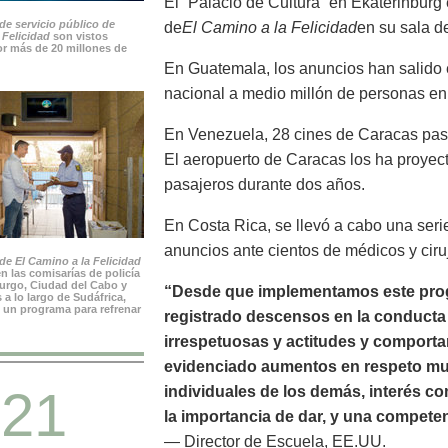
El “Palacio de Cultura” en Ekaterinburg
de servicio público de
de
El Camino a la Felicidad
en su sala de
 Felicidad
son vistos
r más de 20 millones de
En Guatemala, los anuncios han salido e
nacional a medio millón de personas en
En Venezuela, 28 cines de Caracas pas
El aeropuerto de Caracas los ha proyec
pasajeros durante dos años.
En Costa Rica, se llevó a cabo una seri
anuncios ante cientos de médicos y ciru
e El Camino a la Felicidad
n las comisarías de policía
rgo, Ciudad del Cabo y
“Desde que implementamos este prog
 a lo largo de Sudáfrica,
 un programa para refrenar
registrado descensos en la conducta n
irrespetuosas y actitudes y comport
evidenciado aumentos en respeto mutu
21
individuales de los demás, interés c
la importancia de dar, y una compete
— Director de Escuela, EE.UU.