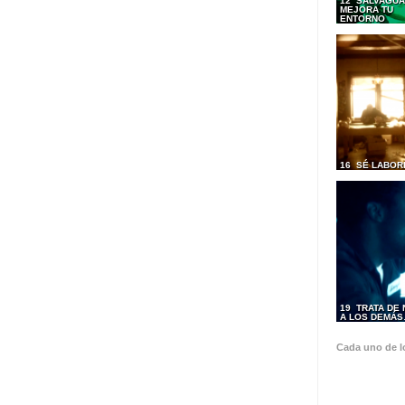
12 SALVAGUA
MEJORA TU
ENTORNO
16 SÉ LABOR
19 TRATA DE
A LOS DEMÁ
Cada uno de l