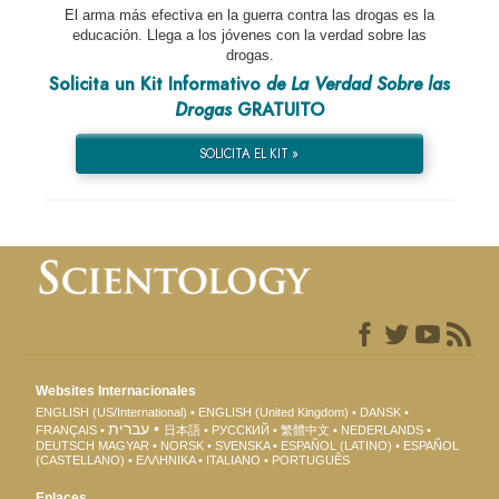
El arma más efectiva en la guerra contra las drogas es la
educación. Llega a los jóvenes con la verdad sobre las
drogas.
Solicita un Kit Informativo
de La Verdad Sobre las
Drogas
GRATUITO
SOLICITA EL KIT »
Websites Internacionales
ENGLISH (US/International)
ENGLISH (United Kingdom)
DANSK
עברית
FRANÇAIS
日本語
РУССКИЙ
繁體中文
NEDERLANDS
DEUTSCH
MAGYAR
NORSK
SVENSKA
ESPAÑOL (LATINO)
ESPAÑOL
(CASTELLANO)
ΕΛΛΗΝΙΚA
ITALIANO
PORTUGUÊS
Enlaces