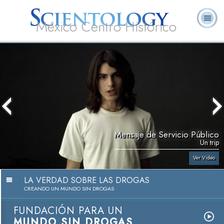
México Centro Histórico
Acerca de
L. Ronald
¿Qué es
Ministros
Preguntas
Libros
Nosotros
Hubbard
Scientology?
Voluntarios
Frecuentes
Mensaje de Servicio Público
Un trip
Ver Video
LA VERDAD SOBRE LAS DROGAS
CREANDO UN MUNDO SIN DROGAS
FUNDACIÓN PARA UN
MUNDO SIN DROGAS