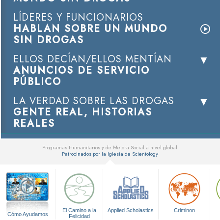
LÍDERES Y FUNCIONARIOS
HABLAN SOBRE UN MUNDO
SIN DROGAS
ELLOS DECÍAN/ELLOS MENTÍAN
ANUNCIOS DE SERVICIO
PÚBLICO
LA VERDAD SOBRE LAS DROGAS
GENTE REAL, HISTORIAS
REALES
Programas Humanitarios y de Mejora Social a nivel global
Patrocinados por la Iglesia de Scientology
▼
El Camino a la
Applied Scholastics
Criminon
Cómo Ayudamos
Felicidad