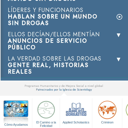
LÍDERES Y FUNCIONARIOS
HABLAN SOBRE UN MUNDO
SIN DROGAS
ELLOS DECÍAN/ELLOS MENTÍAN
ANUNCIOS DE SERVICIO
PÚBLICO
LA VERDAD SOBRE LAS DROGAS
GENTE REAL, HISTORIAS
REALES
Programas Humanitarios y de Mejora Social a nivel global
Patrocinados por la Iglesia de Scientology
▼
El Camino a la
Applied Scholastics
Criminon
Cómo Ayudamos
Felicidad