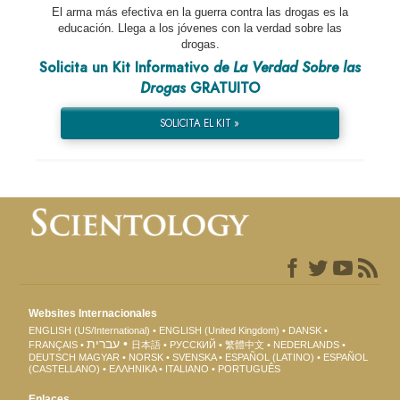
El arma más efectiva en la guerra contra las drogas es la
educación. Llega a los jóvenes con la verdad sobre las
drogas.
Solicita un Kit Informativo
de La Verdad Sobre las
Drogas
GRATUITO
SOLICITA EL KIT »
Websites Internacionales
ENGLISH (US/International)
ENGLISH (United Kingdom)
DANSK
עברית
FRANÇAIS
日本語
РУССКИЙ
繁體中文
NEDERLANDS
DEUTSCH
MAGYAR
NORSK
SVENSKA
ESPAÑOL (LATINO)
ESPAÑOL
(CASTELLANO)
ΕΛΛΗΝΙΚA
ITALIANO
PORTUGUÊS
Enlaces