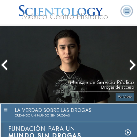
México Centro Histórico
Acerca de
L. Ronald
¿Qué es
Ministros
Preguntas
Libros
Nosotros
Hubbard
Scientology?
Voluntarios
Frecuentes
Mensaje de Servicio Público
Drogas de acceso
Ver Video
LA VERDAD SOBRE LAS DROGAS
CREANDO UN MUNDO SIN DROGAS
FUNDACIÓN PARA UN
MUNDO SIN DROGAS