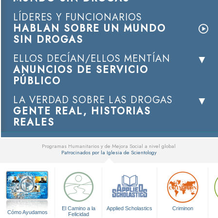
LÍDERES Y FUNCIONARIOS
HABLAN SOBRE UN MUNDO
SIN DROGAS
ELLOS DECÍAN/ELLOS MENTÍAN
ANUNCIOS DE SERVICIO
PÚBLICO
LA VERDAD SOBRE LAS DROGAS
GENTE REAL, HISTORIAS
REALES
Programas Humanitarios y de Mejora Social a nivel global
Patrocinados por la Iglesia de Scientology
▼
El Camino a la
Applied Scholastics
Criminon
Cómo Ayudamos
Felicidad