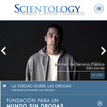
México Centro Histórico
Acerca de
L. Ronald
¿Qué es
Ministros
Preguntas
Libros
Nosotros
Hubbard
Scientology?
Voluntarios
Frecuentes
Mensaje de Servicio Público
Sólo una vez
Ver Video
LA VERDAD SOBRE LAS DROGAS
CREANDO UN MUNDO SIN DROGAS
FUNDACIÓN PARA UN
MUNDO SIN DROGAS