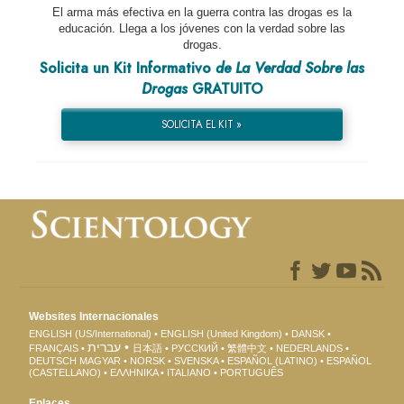
El arma más efectiva en la guerra contra las drogas es la
educación. Llega a los jóvenes con la verdad sobre las
drogas.
Solicita un Kit Informativo
de La Verdad Sobre las
Drogas
GRATUITO
SOLICITA EL KIT »
Websites Internacionales
ENGLISH (US/International)
ENGLISH (United Kingdom)
DANSK
עברית
FRANÇAIS
日本語
РУССКИЙ
繁體中文
NEDERLANDS
DEUTSCH
MAGYAR
NORSK
SVENSKA
ESPAÑOL (LATINO)
ESPAÑOL
(CASTELLANO)
ΕΛΛΗΝΙΚA
ITALIANO
PORTUGUÊS
Enlaces