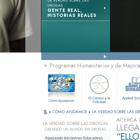
LA VERDAD SOBRE LAS
DROGAS
GENTE REAL,
HISTORIAS REALES
Programas Humanitarios y de Mejora 
▼
El Camino a la
Applied Sch
Cómo Ayudamos
Felicidad
»
CÓMO AYUDAMOS
»
LA VERDAD SOBRE LAS 
ACERCA 
LA VERDAD SOBRE LAS DROGAS
LLEGA
CREANDO UN MUNDO SIN DROGAS
“ELLO
Apoyando Iniciativas Educativas