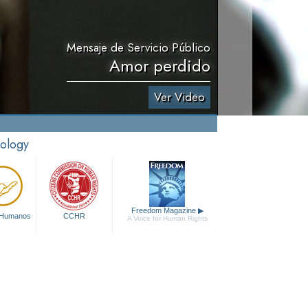
Mensaje de Servicio Público
Amor perdido
Ver Video
tology
Freedom Magazine
▶
 Humanos
CCHR
A Voice for Human Rights