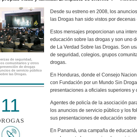
Desde su estreno en 2008, los anuncios
las Drogas han sido vistos por decenas
Estos mensajes proporcionan una inten
educación sobre las drogas y son uno d
de La Verdad Sobre las Drogas. Son us
de seguridad, colegios, grupos comunit
uerzas de seguridad,
drogas.
pos comunitarios y otros
prevención de drogas
nuncios de servicio público
Sobre las Drogas.
En Honduras, donde el Consejo Nacional
con Fundación por un Mundo Sin Droga
presentaciones a oficiales superiores y 
11
Agentes de policía de la asociación par
los anuncios de servicio público y los f
sus presentaciones de educación sobre 
DROGAS
En Panamá, una campaña de educación 