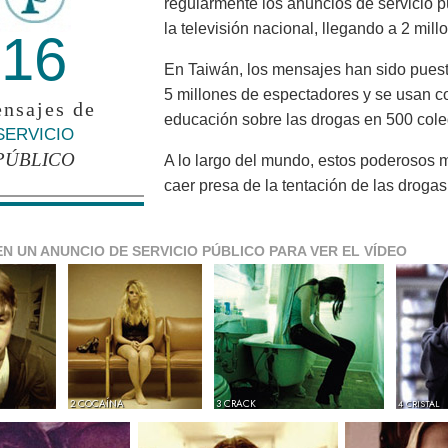
regularmente los anuncios de servicio 
la televisión nacional, llegando a 2 mil
16
En Taiwán, los mensajes han sido puesto
5 millones de espectadores y se usan c
nsajes de
educación sobre las drogas en 500 cole
SERVICIO
PÚBLICO
A lo largo del mundo, estos poderosos 
caer presa de la tentación de las drogas
EN UN ANUNCIO DE SERVICIO PÚBLICO PARA VER EL VÍDEO
2 COCAÍNA
3 CRACK
4 CRISTAL