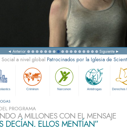
Anterior
Siguiente
Social a nivel global
Patrocinados por la Iglesia de Scien
olastics
Criminon
Narconon
Antidrogas
Derechos
DROGAS
DEL PROGRAMA
NDO A MILLONES CON EL MENSAJE
S DECÍAN, ELLOS MENTÍAN”