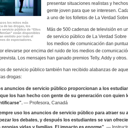
presentar situaciones realistas y hech
gente joven para que se interesen. Cad
a uno de los folletos de La Verdad Sobr
zos los mitos más
a de las drogas, los
Más de 500 cadenas de televisión en un
 servicio público de “Ellos
Mentían” están disponibles
de servicio público de La Verdad Sobre 
han emitido por todo el
nes de espectadores.
los medios de comunicación dan puntuac
or elevarse por encima del ruido de los medios de comunicació
prevista. Los mensajes han ganado premios Telly, Addy y otros.
os de servicio público también han recibido alabanzas de aqu
las drogas:
s anuncios de servicio público proporcionan a los estudia
que los han hecho con gente de su generación con quien 
ntificarse”.
— Profesora, Canadá
empre uso los anuncios de servicio público para atraer su 
ezar los debates, y después los estudiantes se van ofreci
 propias vidas y familias. El impacto es enorme”.
— Instruct