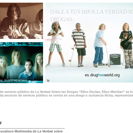
DALE A TUS HIJOS LA VERDAD S
DROGAS.
es.drug
free
world.org
AN, ELLOS MENTÍAN
16
e servicio público de La Verdad Sobre las Drogas “Ellos Decían, Ellos Mentían” se 
da anuncio de servicio público se centra en una droga o sustancia ilícita, represent
r
ducativos Multimedia de La Verdad sobre