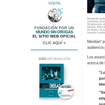
VISITA
Haciendo peda
comunes acerc
16 anuncios de
Decían, Ellos 
FUNDACIÓN POR UN
en línea y se 
MUNDO SIN DROGAS
mundo a millo
EL SITIO WEB OFICIAL
Mentían” p
CLIC AQUÍ »
audiencia 
Los anunci
MÁS
INFORMACIÓN
acerca de 
“Lo
por
ide
“Si
emp
sus