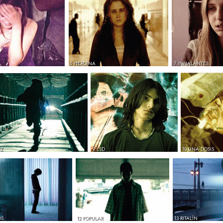
6 HEROÍNA
7 INHALANTES
EZ
9 LSD
10 UNA DOSIS
OS
12 POPULAR
13 RITALÍN