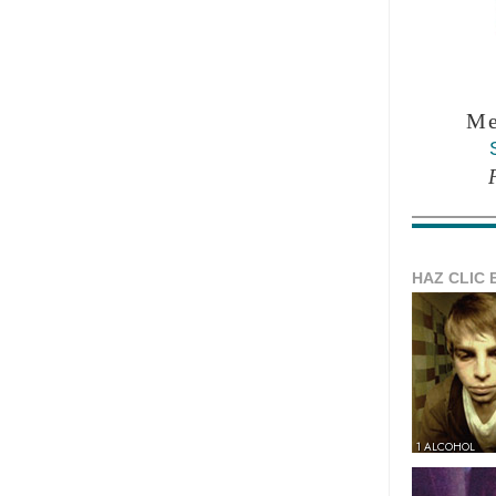
Me
HAZ CLIC 
1 ALCOHOL