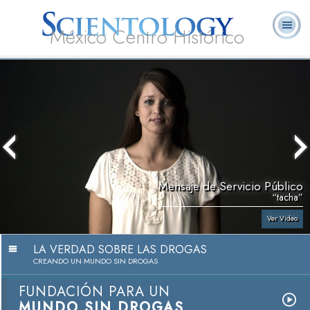
México Centro Histórico
Acerca de
L. Ronald
¿Qué es
Ministros
Preguntas
Libros
Nosotros
Hubbard
Scientology?
Voluntarios
Frecuentes
Mensaje de Servicio Público
“tacha”
Ver Video
LA VERDAD SOBRE LAS DROGAS
CREANDO UN MUNDO SIN DROGAS
FUNDACIÓN PARA UN
MUNDO SIN DROGAS