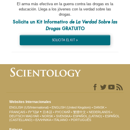
El arma más efectiva en la guerra contra las drogas es la
educación. Llega a los jóvenes con la verdad sobre las
drogas.
Solicita un Kit Informativo
de La Verdad Sobre las
Drogas
GRATUITO
SOLICITA EL KIT »
Websites Internacionales
ENGLISH (US/International)
ENGLISH (United Kingdom)
DANSK
עברית
FRANÇAIS
日本語
РУССКИЙ
繁體中文
NEDERLANDS
DEUTSCH
MAGYAR
NORSK
SVENSKA
ESPAÑOL (LATINO)
ESPAÑOL
(CASTELLANO)
ΕΛΛΗΝΙΚA
ITALIANO
PORTUGUÊS
Enlaces