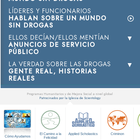
LÍDERES Y FUNCIONARIOS
HABLAN SOBRE UN MUNDO
SIN DROGAS
ELLOS DECÍAN/ELLOS MENTÍAN
ANUNCIOS DE SERVICIO
PÚBLICO
LA VERDAD SOBRE LAS DROGAS
GENTE REAL, HISTORIAS
REALES
Programas Humanitarios y de Mejora Social a nivel global
Patrocinados por la Iglesia de Scientology
▼
El Camino a la
Applied Scholastics
Criminon
Cómo Ayudamos
Felicidad